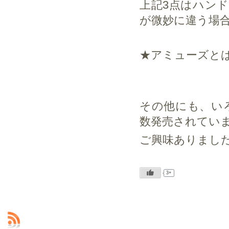
上記3点はハン
が微妙に違う場
★アミューズと
その他にも、い
数発売されてい
ご興味ありまし
3+