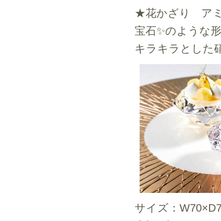
★花かざり ア
宝石✨のような
キラキラとした
サイズ：W70×D7